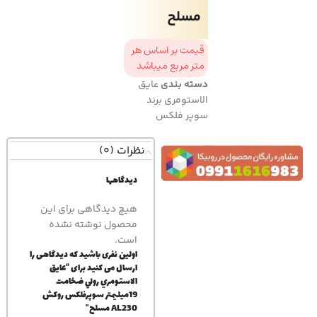
مسلح
قیمت بر اساس هر
متر مربع میباشد
دسته بندی
عایق
الاستومری برند
سوپر فلکس
نظرات (0)
دیدگاهها
هیچ دیدگاهی برای این
محصول نوشته نشده
است.
اولین نفری باشید که دیدگاهی را
ارسال می کنید برای “عايق
الاستومري رولي ضخامت
19ميليمتر سوپرفلكس روكش
AL230 مسلح”