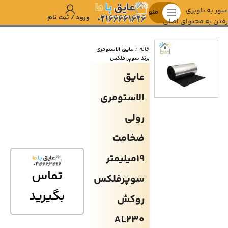
عبور به ناوبری
منو
ورود / ثبت نام
رفتن به محتوای اصلی
خانه
عایق الاستومری
برند سوپر فلکس
عايق
الاستومري
رولي
ضخامت
19ميليمتر
تماس
سوپرفلكس
بگیرید
روكش
AL230