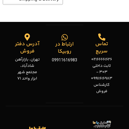
تماس
آدرس دفتر
ارتباط در
سریع
فروش
روبیکا
02166661626
تهران، بازارآهن
09911616983
ثابت داخلی
شادآباد،
303 -
مجتمع شهر
09911616983
ابزار واحد 71
کارشناس
فروش
عایق با ما