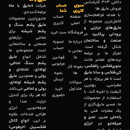
داخلی 303 کارشناس
منوی
حساب
شرکت
«عایق با ما»
فروش عایق ها
کاربری
شما
عرضه‌کننده‌ی
با هدف فراهم‌سازی
صفحه
حساب
متنوع‌ترین محصولات
کامل‌ترین مجموعه‌ از
اصلی
کاربری
عایق پشم سنگ و
عایق‌های حرارتی و
پشم شیشه
برای
فروشگاه
سبد خرید
برودتی پرکاربرد در
تمامی نیازهای
صنعت و ساختمان
درباره ما
تسویه
صنعتی و ساختمانی
شکل گرفته است.
حساب
است. مجموعه‌ی ما
تماس با
تمرکز ما بر عرضه
شامل انواع
عایق
ما
قوانین
برندهای معتبر مانند
پشم سنگ لحافی،
مرجوعی
سوپرفلکس، پافلکس،
نمونه کار
لوله‌ای، تخته‌ای و
کی‌فلکس و سانا عایق
ها
نحوه
رولی
و همچنین
عایق
است تا هر پروژه، با هر
ارسال
سوالات
پشم شیشه لوله‌ای،
مقیاسی، بهترین
متداول
خرید
رولی و لحافی
می‌باشد
کیفیت را تجربه کند. با
حضوری
که هر یک برای کنترل
استفاده از محصولات
حرارت، صدا و
ما، مسیر عایق‌کاری از
صرفه‌جویی انرژی
یک عملیات فنی به
طراحی شده‌اند. علاوه
راه‌حلی مدرن، تمیز و
بر این،
انواع کانال
صرفه‌جو در انرژی
فلکسیبل (خرطومی)
تبدیل می‌شود.