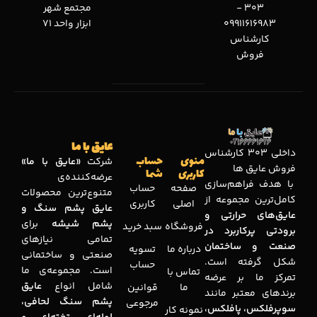
303 -
مجتمع شهر
09911616983
ابزار واحد 71
کارشناس
فروش
عایق با ما
داخلی 303 کارشناس
منوی
حساب
شرکت
«عایق با ما»
فروش عایق ها
کاربری
شما
عرضه‌کننده‌ی
با هدف فراهم‌سازی
صفحه
حساب
متنوع‌ترین محصولات
کامل‌ترین مجموعه‌ از
اصلی
کاربری
عایق پشم سنگ و
عایق‌های حرارتی و
پشم شیشه
برای
فروشگاه
سبد خرید
برودتی پرکاربرد در
تمامی نیازهای
صنعت و ساختمان
درباره ما
تسویه
صنعتی و ساختمانی
شکل گرفته است.
حساب
است. مجموعه‌ی ما
تماس با
تمرکز ما بر عرضه
شامل انواع
عایق
ما
قوانین
برندهای معتبر مانند
پشم سنگ لحافی،
مرجوعی
سوپرفلکس، پافلکس،
نمونه کار