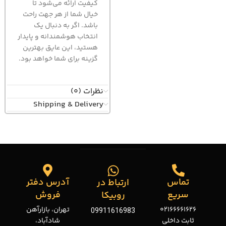
کیفیت ارائه می‌شود تا
خیال شما از هر جهت راحت
باشد. اگر به دنبال یک
انتخاب هوشمندانه و پایدار
هستید، این عایق بهترین
گزینه برای شما خواهد بود.
نظرات (0)
Shipping & Delivery
تماس
آدرس دفتر
ارتباط در
سریع
فروش
روبیکا
02166661626
تهران، بازارآهن
09911616983
ثابت داخلی
شادآباد،