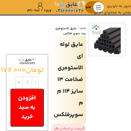
عبور به ناوبری
منو
ورود / ثبت نام
رفتن به محتوای اصلی
خانه
عایق الاستومری
برند سوپر فلکس
عايق لوله
اي
الاستومري
تومان
177,000
ضخامت 13
سايز 114 م
افزودن
م
به سبد
سوپرفلكس
خرید
قیمت بر اساس هر