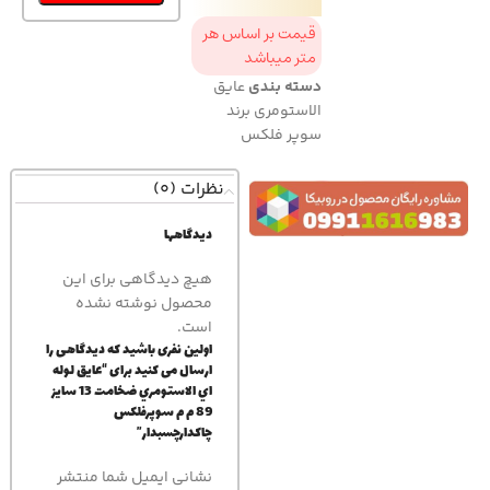
قیمت بر اساس هر
متر میباشد
دسته بندی
عایق
الاستومری برند
سوپر فلکس
نظرات (0)
دیدگاهها
هیچ دیدگاهی برای این
محصول نوشته نشده
است.
اولین نفری باشید که دیدگاهی را
ارسال می کنید برای “عايق لوله
اي الاستومري ضخامت 13 سايز
89 م م سوپرفلكس
چاكدارچسبدار”
نشانی ایمیل شما منتشر