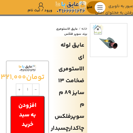
عبور به ناوبری
منو
ورود / ثبت نام
رفتن به محتوای اصلی
خانه
عایق الاستومری
برند سوپر فلکس
عايق لوله
اي
الاستومري
تومان
321,000
ضخامت 13
سايز 89 م
م
افزودن
به سبد
سوپرفلكس
خرید
چاكدارچسبدار