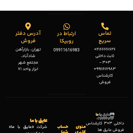
تماس
آدرس دفتر
ارتباط در
سریع
فروش
روبیکا
02166661626
تهران، بازارآهن
09911616983
ثابت داخلی
شادآباد،
303 -
مجتمع شهر
09911616983
ابزار واحد 71
کارشناس
فروش
عایق با ما
داخلی 303 کارشناس
منوی
حساب
شرکت
«عایق با ما»
فروش عایق ها
کاربری
شما