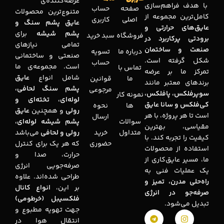
عرضه‌کننده‌ی
با هدف فراهم‌سازی
صفحه
حساب
متنوع‌ترین محصولات
کامل‌ترین مجموعه‌ از
اصلی
کاربری
عایق پشم سنگ و
عایق‌های حرارتی و
پشم شیشه
برای
فروشگاه
سبد خرید
برودتی پرکاربرد در
تمامی نیازهای
صنعت و ساختمان
درباره ما
تسویه
صنعتی و ساختمانی
شکل گرفته است.
حساب
است. مجموعه‌ی ما
تماس با
تمرکز ما بر عرضه
شامل انواع
عایق
ما
قوانین
برندهای معتبر مانند
پشم سنگ لحافی،
مرجوعی
سوپرفلکس، پافلکس،
نمونه کار
لوله‌ای، تخته‌ای و
کی‌فلکس و سانا عایق
ها
نحوه
رولی
و همچنین
عایق
است تا هر پروژه، با هر
ارسال
سوالات
پشم شیشه لوله‌ای،
مقیاسی، بهترین
متداول
خرید
رولی و لحافی
می‌باشد
کیفیت را تجربه کند. با
حضوری
که هر یک برای کنترل
استفاده از محصولات
حرارت، صدا و
ما، مسیر عایق‌کاری از
صرفه‌جویی انرژی
یک عملیات فنی به
طراحی شده‌اند. علاوه
راه‌حلی مدرن، تمیز و
بر این،
انواع کانال
صرفه‌جو در انرژی
فلکسیبل (خرطومی)
تبدیل می‌شود.
جهت تهویه مطبوع و
انتقال هوا در