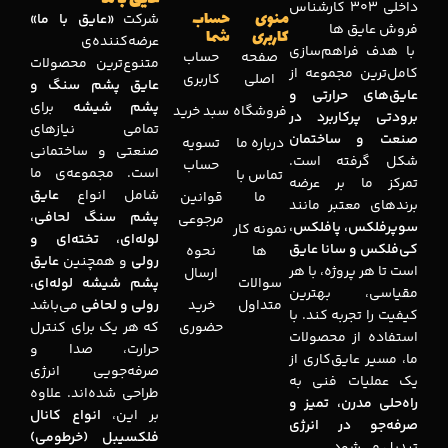
داخلی 303 کارشناس
منوی
حساب
شرکت
«عایق با ما»
فروش عایق ها
کاربری
شما
عرضه‌کننده‌ی
با هدف فراهم‌سازی
صفحه
حساب
متنوع‌ترین محصولات
کامل‌ترین مجموعه‌ از
اصلی
کاربری
عایق پشم سنگ و
عایق‌های حرارتی و
پشم شیشه
برای
فروشگاه
سبد خرید
برودتی پرکاربرد در
تمامی نیازهای
صنعت و ساختمان
درباره ما
تسویه
صنعتی و ساختمانی
شکل گرفته است.
حساب
است. مجموعه‌ی ما
تماس با
تمرکز ما بر عرضه
شامل انواع
عایق
ما
قوانین
برندهای معتبر مانند
پشم سنگ لحافی،
مرجوعی
سوپرفلکس، پافلکس،
نمونه کار
لوله‌ای، تخته‌ای و
کی‌فلکس و سانا عایق
ها
نحوه
رولی
و همچنین
عایق
است تا هر پروژه، با هر
ارسال
سوالات
پشم شیشه لوله‌ای،
مقیاسی، بهترین
متداول
خرید
رولی و لحافی
می‌باشد
کیفیت را تجربه کند. با
حضوری
که هر یک برای کنترل
استفاده از محصولات
حرارت، صدا و
ما، مسیر عایق‌کاری از
صرفه‌جویی انرژی
یک عملیات فنی به
طراحی شده‌اند. علاوه
راه‌حلی مدرن، تمیز و
بر این،
انواع کانال
صرفه‌جو در انرژی
فلکسیبل (خرطومی)
تبدیل می‌شود.