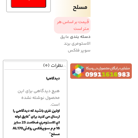
مسلح
قیمت بر اساس هر
متر است
دسته بندی
عایق
الاستومری برند
سوپر فلکس
نظرات (0)
دیدگاهها
هیچ دیدگاهی برای این
محصول نوشته نشده
است.
اولین نفری باشید که دیدگاهی را
ارسال می کنید برای “عايق لوله
اي الاستومري ضخامت 25 سايز
16 م م سوپرفلكس روكشAL170
مسلح”