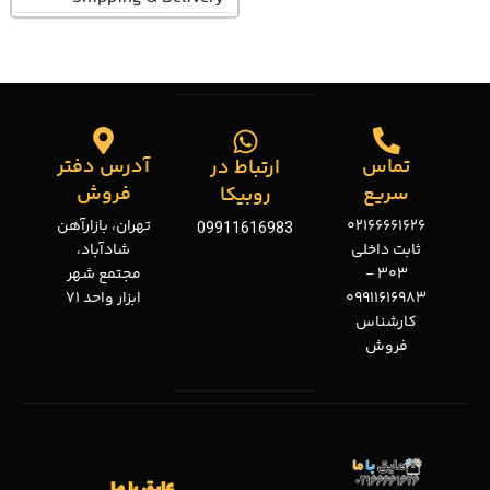
تماس
آدرس دفتر
ارتباط در
سریع
فروش
روبیکا
02166661626
تهران، بازارآهن
09911616983
ثابت داخلی
شادآباد،
303 -
مجتمع شهر
09911616983
ابزار واحد 71
کارشناس
فروش
عایق با ما