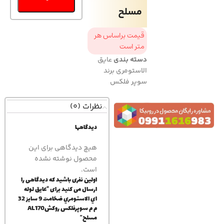
مسلح
قیمت براساس هر
متر است
دسته بندی
عایق
الاستومری برند
سوپر فلکس
نظرات (0)
دیدگاهها
هیچ دیدگاهی برای این
محصول نوشته نشده
است.
اولین نفری باشید که دیدگاهی را
ارسال می کنید برای “عايق لوله
اي الاستومري ضخامت 9 سايز 32
م م سوپرفلكس روكشAL170
مسلح”