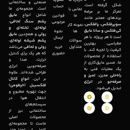
درباره ما
تسویه
صنعتی و ساختمانی
شکل گرفته است.
حساب
است. مجموعه‌ی ما
تماس با
تمرکز ما بر عرضه
شامل انواع
عایق
ما
قوانین
برندهای معتبر مانند
پشم سنگ لحافی،
مرجوعی
سوپرفلکس، پافلکس،
نمونه کار
لوله‌ای، تخته‌ای و
کی‌فلکس و سانا عایق
ها
نحوه
رولی
و همچنین
عایق
است تا هر پروژه، با هر
ارسال
سوالات
پشم شیشه لوله‌ای،
مقیاسی، بهترین
متداول
خرید
رولی و لحافی
می‌باشد
کیفیت را تجربه کند. با
حضوری
که هر یک برای کنترل
استفاده از محصولات
حرارت، صدا و
ما، مسیر عایق‌کاری از
صرفه‌جویی انرژی
یک عملیات فنی به
طراحی شده‌اند. علاوه
راه‌حلی مدرن، تمیز و
بر این،
انواع کانال
صرفه‌جو در انرژی
فلکسیبل (خرطومی)
تبدیل می‌شود.
جهت تهویه مطبوع و
انتقال هوا در
سیستم‌های
ساختمانی نیز از
محصولات اصلی
ماست تا مجموعه‌ای