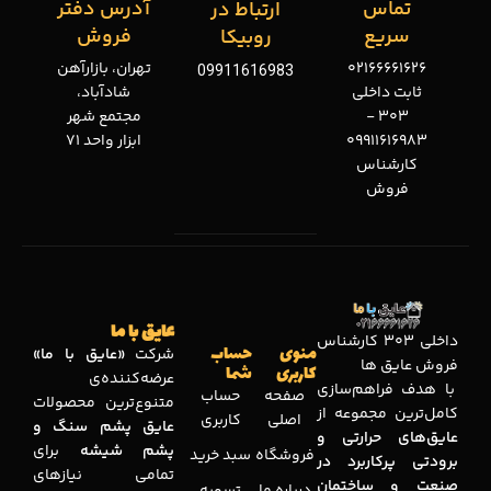
تماس
آدرس دفتر
ارتباط در
سریع
فروش
روبیکا
02166661626
تهران، بازارآهن
09911616983
ثابت داخلی
شادآباد،
303 -
مجتمع شهر
09911616983
ابزار واحد 71
کارشناس
فروش
عایق با ما
داخلی 303 کارشناس
منوی
حساب
شرکت
«عایق با ما»
فروش عایق ها
کاربری
شما
عرضه‌کننده‌ی
با هدف فراهم‌سازی
صفحه
حساب
متنوع‌ترین محصولات
کامل‌ترین مجموعه‌ از
اصلی
کاربری
عایق پشم سنگ و
عایق‌های حرارتی و
پشم شیشه
برای
فروشگاه
سبد خرید
برودتی پرکاربرد در
تمامی نیازهای
صنعت و ساختمان