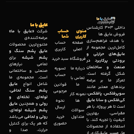
عایق با ما
داخلی 303 کارشناس
منوی
حساب
شرکت
«عایق با ما»
فروش عایق ها
کاربری
شما
عرضه‌کننده‌ی
با هدف فراهم‌سازی
صفحه
حساب
متنوع‌ترین محصولات
کامل‌ترین مجموعه‌ از
اصلی
کاربری
عایق پشم سنگ و
عایق‌های حرارتی و
پشم شیشه
برای
فروشگاه
سبد خرید
برودتی پرکاربرد در
تمامی نیازهای
صنعت و ساختمان
درباره ما
تسویه
صنعتی و ساختمانی
شکل گرفته است.
حساب
است. مجموعه‌ی ما
تماس با
تمرکز ما بر عرضه
شامل انواع
عایق
ما
قوانین
برندهای معتبر مانند
پشم سنگ لحافی،
مرجوعی
سوپرفلکس، پافلکس،
نمونه کار
لوله‌ای، تخته‌ای و
کی‌فلکس و سانا عایق
ها
نحوه
رولی
و همچنین
عایق
است تا هر پروژه، با هر
ارسال
سوالات
پشم شیشه لوله‌ای،
مقیاسی، بهترین
متداول
خرید
رولی و لحافی
می‌باشد
کیفیت را تجربه کند. با
حضوری
که هر یک برای کنترل
استفاده از محصولات
حرارت، صدا و
ما، مسیر عایق‌کاری از