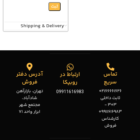
Shipping & Delivery
تماس
آدرس دفتر
ارتباط در
سریع
فروش
روبیکا
02166661626
تهران، بازارآهن
09911616983
ثابت داخلی
شادآباد،
303 -
مجتمع شهر
09911616983
ابزار واحد 71
کارشناس
فروش