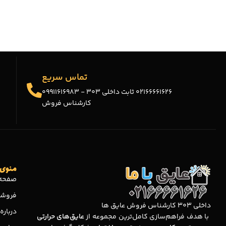
تماس سریع
02166661626 ثابت داخلی 303 - 09911616983
کارشناس فروش
منوی 
صفحه 
فروشگ
داخلی 303 کارشناس فروش عایق ها
درباره 
با هدف فراهم‌سازی کامل‌ترین مجموعه‌ از
عایق‌های حرارتی