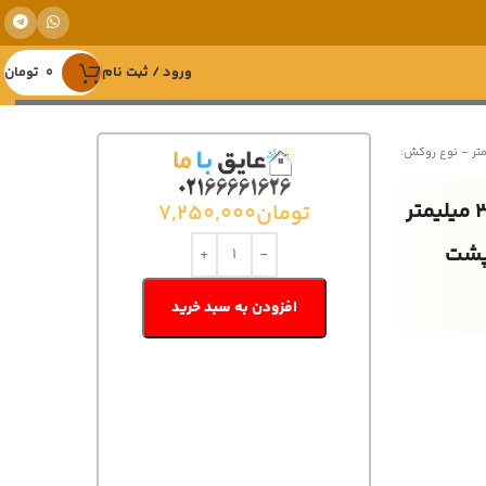
ورود / ثبت نام
0
تومان
ی رولی کی فلکس (کافلکس) 32 میلیمتر – نوع روکش:
عایق الاستومری رولی کی فلکس (کافلکس) 32 میلیمتر
تومان
7,250,000
13 میکرون پشت
افزودن به سبد خرید