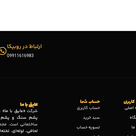
ارتباط در روبیکا
09911616983
کاربری
حساب شما
عایق با ما
اصلی
حساب کاربری
شرکت
«عایق با ما»
عر
اه
سبد خرید
پشم سنگ و پشم 
ساختمانی است. مجمو
ما
تسویه حساب
لحافی، لوله‌ای، تخته‌