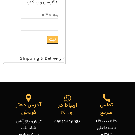
انگلیسی وارد کنید:
پنج × 3 =
Shipping & Delivery
تماس
آدرس دفتر
ارتباط در
سریع
فروش
روبیکا
02166661626
تهران، بازارآهن
09911616983
ثابت داخلی
شادآباد،
303 -
مجتمع شهر