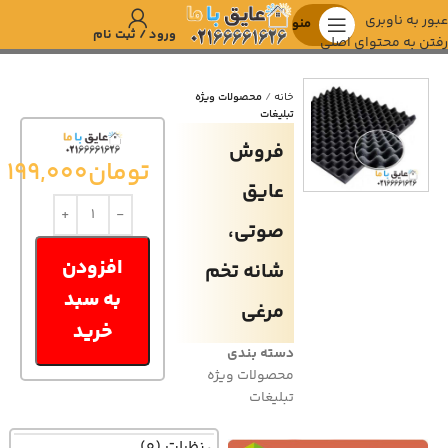
عبور به ناوبری
منو
ورود / ثبت نام
رفتن به محتوای اصلی
خانه
محصولات ویژه
تبلیغات
فروش
تومان
199,000
عایق
صوتی،
افزودن
شانه تخم
به سبد
مرغی
خرید
دسته بندی
محصولات ویژه
تبلیغات
نظرات (0)