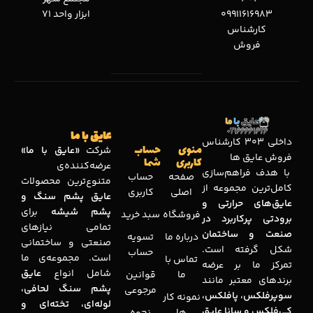
09911616983
ابزار واحد 71
کارشناس
فروش
عایق با ما
داخلی 303 کارشناس
منوی
حساب
شرکت
«عایق با ما»
فروش عایق ها
کاربری
شما
عرضه‌کننده‌ی
با هدف فراهم‌سازی
صفحه
حساب
متنوع‌ترین محصولات
کامل‌ترین مجموعه‌ از
اصلی
کاربری
عایق پشم سنگ و
عایق‌های حرارتی و
پشم شیشه
برای
فروشگاه
سبد خرید
برودتی پرکاربرد در
تمامی نیازهای
صنعت و ساختمان
درباره ما
تسویه
صنعتی و ساختمانی
شکل گرفته است.
حساب
است. مجموعه‌ی ما
تماس با
تمرکز ما بر عرضه
شامل انواع
عایق
ما
قوانین
برندهای معتبر مانند
پشم سنگ لحافی،
مرجوعی
سوپرفلکس، پافلکس،
نمونه کار
لوله‌ای، تخته‌ای و
کی‌فلکس و سانا عایق
ها
نحوه