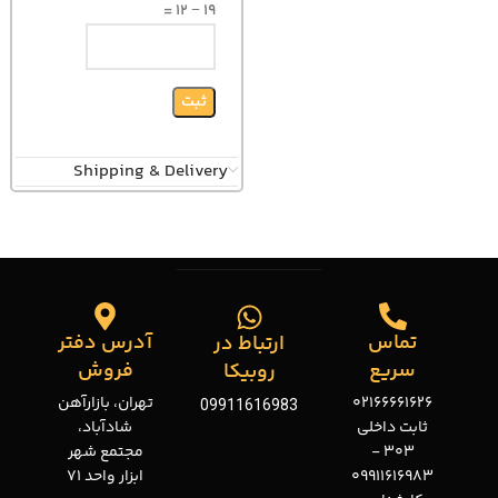
19 − 12 =
Shipping & Delivery
تماس
آدرس دفتر
ارتباط در
سریع
فروش
روبیکا
02166661626
تهران، بازارآهن
09911616983
ثابت داخلی
شادآباد،
303 -
مجتمع شهر
09911616983
ابزار واحد 71