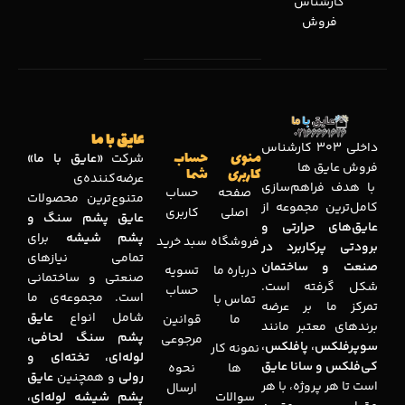
کارشناس
فروش
عایق با ما
داخلی 303 کارشناس
منوی
حساب
شرکت
«عایق با ما»
فروش عایق ها
کاربری
شما
عرضه‌کننده‌ی
با هدف فراهم‌سازی
صفحه
حساب
متنوع‌ترین محصولات
کامل‌ترین مجموعه‌ از
اصلی
کاربری
عایق پشم سنگ و
عایق‌های حرارتی و
پشم شیشه
برای
فروشگاه
سبد خرید
برودتی پرکاربرد در
تمامی نیازهای
صنعت و ساختمان
درباره ما
تسویه
صنعتی و ساختمانی
شکل گرفته است.
حساب
است. مجموعه‌ی ما
تماس با
تمرکز ما بر عرضه
شامل انواع
عایق
ما
قوانین
برندهای معتبر مانند
پشم سنگ لحافی،
مرجوعی
سوپرفلکس، پافلکس،
نمونه کار
لوله‌ای، تخته‌ای و
کی‌فلکس و سانا عایق
ها
نحوه
رولی
و همچنین
عایق
است تا هر پروژه، با هر
ارسال
سوالات
پشم شیشه لوله‌ای،