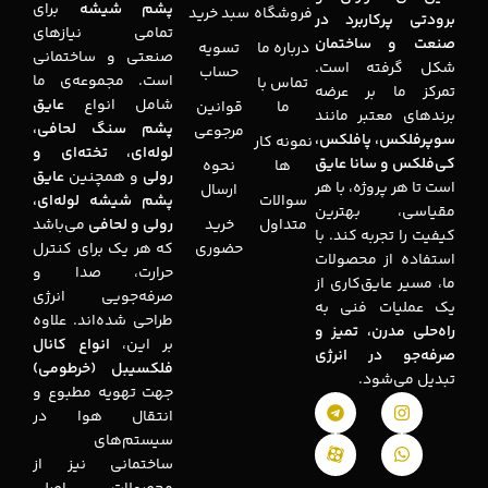
پشم شیشه
برای
فروشگاه
سبد خرید
برودتی پرکاربرد در
تمامی نیازهای
صنعت و ساختمان
درباره ما
تسویه
صنعتی و ساختمانی
شکل گرفته است.
حساب
است. مجموعه‌ی ما
تماس با
تمرکز ما بر عرضه
شامل انواع
عایق
ما
قوانین
برندهای معتبر مانند
پشم سنگ لحافی،
مرجوعی
سوپرفلکس، پافلکس،
نمونه کار
لوله‌ای، تخته‌ای و
کی‌فلکس و سانا عایق
ها
نحوه
رولی
و همچنین
عایق
است تا هر پروژه، با هر
ارسال
سوالات
پشم شیشه لوله‌ای،
مقیاسی، بهترین
متداول
خرید
رولی و لحافی
می‌باشد
کیفیت را تجربه کند. با
حضوری
که هر یک برای کنترل
استفاده از محصولات
حرارت، صدا و
ما، مسیر عایق‌کاری از
صرفه‌جویی انرژی
یک عملیات فنی به
طراحی شده‌اند. علاوه
راه‌حلی مدرن، تمیز و
بر این،
انواع کانال
صرفه‌جو در انرژی
فلکسیبل (خرطومی)
تبدیل می‌شود.
جهت تهویه مطبوع و
انتقال هوا در
سیستم‌های
ساختمانی نیز از