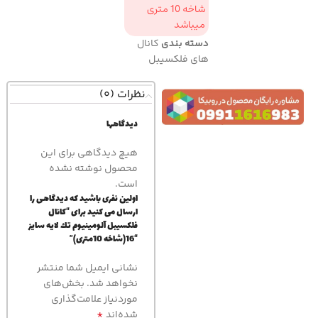
شاخه 10 متری
میباشد
دسته بندی
کانال
های فلکسیبل
نظرات (0)
دیدگاهها
هیچ دیدگاهی برای این
محصول نوشته نشده
است.
اولین نفری باشید که دیدگاهی را
ارسال می کنید برای “كانال
فلكسيبل آلومينيوم تك لايه سايز
“16(شاخه 10متری)”
نشانی ایمیل شما منتشر
نخواهد شد.
بخش‌های
موردنیاز علامت‌گذاری
*
شده‌اند