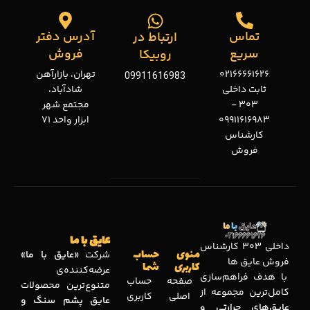
تماس
آدرس دفتر
ارتباط در
سریع
فروش
روبیکا
02166661626
تهران، بازارآهن
09911616983
ثابت داخلی
شادآباد،
303 -
مجتمع شهر
09911616983
ابزار واحد 71
کارشناس
فروش
عایق با ما
داخلی 303 کارشناس
منوی
حساب
شرکت
«عایق با ما»
فروش عایق ها
کاربری
شما
عرضه‌کننده‌ی
با هدف فراهم‌سازی
صفحه
حساب
متنوع‌ترین محصولات
کامل‌ترین مجموعه‌ از
اصلی
کاربری
عایق پشم سنگ و
عایق‌های حرارتی و