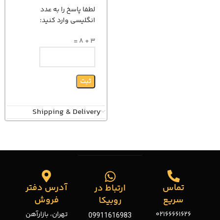
لطفا پاسخ را به عدد
انگلیسی وارد کنید:
3 + 8 =
Shipping & Delivery
تماس
آدرس دفتر
ارتباط در
سریع
فروش
روبیکا
02166661626
تهران، بازارآهن
09911616983