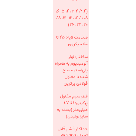
(۲.۴، ۳.۲، ۴، ۵، ۶،
۸، ۱۰، ۱۲، ۱۴، ۱۶، ۱۸،
۲۰، ۲۲، ۲۴)
ضخامت لایه: ۲۵ تا
۵۰ میکرون
ساختار: نوار
آلومینیوم به همراه
پلی‌استر مسلح
شده با مفتول
فولادی پرکربن
قطر سیم مفتول
پرکربن: ۱ تا ۱.۷
میلی‌متر (بسته به
سایز تولیدی)
حداکثر فشار قابل
تحمل: 3000 Pa