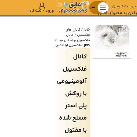
عبور به ناوبری
منو
ورود / ثبت نام
رفتن به محتوای اصلی
خانه
کانال های
فلکسیبل
کانال
فلکسیبل بر اساس برند
کانال فلکسیبل اینفلکس
کانال
فلکسیبل
آلومینیومی
با روکش
پلی استر
مسلح شده
با مفتول