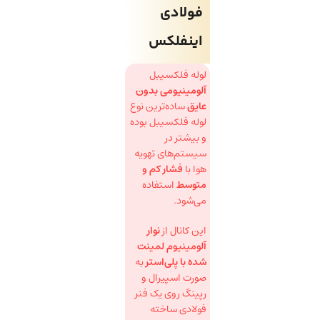
فولادی
اینفلکس
لوله فلکسیبل
آلومینیومی بدون
عایق
ساده‌ترین نوع
لوله فلکسیبل بوده
و بیشتر در
سیستم‌های تهویه
هوا با
فشار کم و
متوسط
استفاده
می‌شود.
این کانال از
نوار
آلومینیوم لمینت
شده با پلی‌استر
به
صورت اسپیرال و
رپینگ روی یک فنر
فولادی ساخته