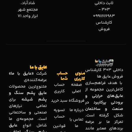
ثابت داخلی
شادآباد،
303 -
مجتمع شهر
09911616983
ابزار واحد 71
کارشناس
فروش
عایق با ما
داخلی 303 کارشناس
منوی
حساب
شرکت
«عایق با ما»
فروش عایق ها
کاربری
شما
عرضه‌کننده‌ی
با هدف فراهم‌سازی
صفحه
حساب
متنوع‌ترین محصولات
کامل‌ترین مجموعه‌ از
اصلی
کاربری
عایق پشم سنگ و
عایق‌های حرارتی و
پشم شیشه
برای
فروشگاه
سبد خرید
برودتی پرکاربرد در
تمامی نیازهای
صنعت و ساختمان
درباره ما
تسویه
صنعتی و ساختمانی
شکل گرفته است.
حساب
است. مجموعه‌ی ما
تماس با
تمرکز ما بر عرضه
شامل انواع
عایق
ما
قوانین
برندهای معتبر مانند
پشم سنگ لحافی،