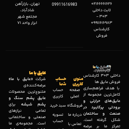
02166661626
تهران، بازارآهن
09911616983
ثابت داخلی
شادآباد،
303 -
مجتمع شهر
09911616983
ابزار واحد 71
کارشناس
فروش
عایق با ما
داخلی 303 کارشناس
منوی
حساب
شرکت
«عایق با ما»
فروش عایق ها
کاربری
شما
عرضه‌کننده‌ی
با هدف فراهم‌سازی
صفحه
حساب
متنوع‌ترین محصولات
کامل‌ترین مجموعه‌ از
اصلی
کاربری
عایق پشم سنگ و
عایق‌های حرارتی و
پشم شیشه
برای
فروشگاه
سبد خرید
برودتی پرکاربرد در
تمامی نیازهای
صنعت و ساختمان
درباره ما
تسویه
صنعتی و ساختمانی
شکل گرفته است.
حساب
است. مجموعه‌ی ما
تماس با
تمرکز ما بر عرضه