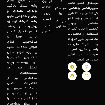
شامل انواع
عایق
ما
قوانین
برندهای معتبر مانند
پشم سنگ لحافی،
مرجوعی
سوپرفلکس، پافلکس،
نمونه کار
لوله‌ای، تخته‌ای و
کی‌فلکس و سانا عایق
ها
نحوه
رولی
و همچنین
عایق
است تا هر پروژه، با هر
ارسال
سوالات
پشم شیشه لوله‌ای،
مقیاسی، بهترین
متداول
خرید
رولی و لحافی
می‌باشد
کیفیت را تجربه کند. با
حضوری
که هر یک برای کنترل
استفاده از محصولات
حرارت، صدا و
ما، مسیر عایق‌کاری از
صرفه‌جویی انرژی
یک عملیات فنی به
طراحی شده‌اند. علاوه
راه‌حلی مدرن، تمیز و
بر این،
انواع کانال
صرفه‌جو در انرژی
فلکسیبل (خرطومی)
تبدیل می‌شود.
جهت تهویه مطبوع و
انتقال هوا در
سیستم‌های
ساختمانی نیز از
محصولات اصلی
ماست تا مجموعه‌ای
کامل از راه‌حل‌های
عایق‌کاری و تهویه را
در اختیار پروژه‌های