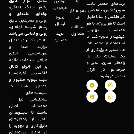
شامل انواع
عایق
ما
قوانین
برندهای معتبر مانند
پشم سنگ لحافی،
مرجوعی
سوپرفلکس، پافلکس،
نمونه کار
لوله‌ای، تخته‌ای و
کی‌فلکس و سانا عایق
ها
نحوه
رولی
و همچنین
عایق
است تا هر پروژه، با هر
ارسال
سوالات
پشم شیشه لوله‌ای،
مقیاسی، بهترین
متداول
خرید
رولی و لحافی
می‌باشد
کیفیت را تجربه کند. با
حضوری
که هر یک برای کنترل
استفاده از محصولات
حرارت، صدا و
ما، مسیر عایق‌کاری از
صرفه‌جویی انرژی
یک عملیات فنی به
طراحی شده‌اند. علاوه
راه‌حلی مدرن، تمیز و
بر این،
انواع کانال
صرفه‌جو در انرژی
فلکسیبل (خرطومی)
تبدیل می‌شود.
جهت تهویه مطبوع و
انتقال هوا در
سیستم‌های
ساختمانی نیز از
محصولات اصلی
ماست تا مجموعه‌ای
کامل از راه‌حل‌های
عایق‌کاری و تهویه را
در اختیار پروژه‌های