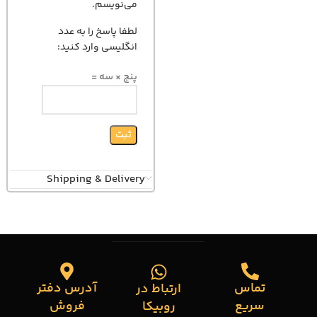
می‌نویسم.
لطفا پاسخ را به عدد
انگلیسی وارد کنید:
پنج × سه =
Shipping & Delivery
تماس
آدرس دفتر
ارتباط در
سریع
فروش
روبیکا