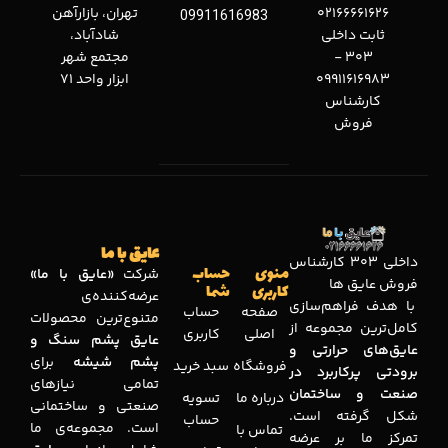
02166661626
تهران، بازارآهن
09911616983
ثابت داخلی
شادآباد،
303 -
مجتمع شهر
09911616983
ابزار واحد 71
کارشناس
فروش
عایق با ما
داخلی 303 کارشناس
منوی
حساب
شرکت
«عایق با ما»
فروش عایق ها
کاربری
شما
عرضه‌کننده‌ی
با هدف فراهم‌سازی
صفحه
حساب
متنوع‌ترین محصولات
کامل‌ترین مجموعه‌ از
اصلی
کاربری
عایق پشم سنگ و
عایق‌های حرارتی و
پشم شیشه
برای
فروشگاه
سبد خرید
برودتی پرکاربرد در
تمامی نیازهای
صنعت و ساختمان
درباره ما
تسویه
صنعتی و ساختمانی
شکل گرفته است.
حساب
است. مجموعه‌ی ما
تماس با
تمرکز ما بر عرضه