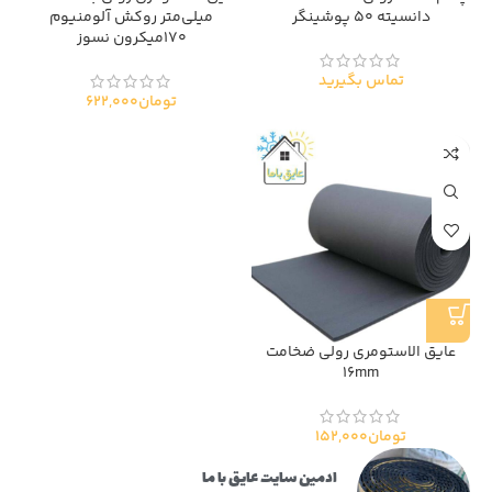
دانسیته ۵۰ پوشینگر
میلی‌متر روکش آلومنیوم
170میکرون نسوز
تماس بگیرید
تومان
622,000
عایق الاستومری رولی ضخامت
16mm
تومان
152,000
ادمین سایت عایق با ما