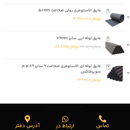
عایق الاستومری رولی ضخامت 50mm
تومان
3,290,000
عایق لوله ایی سایز 76mm
تومان
82,875
تومان
127,500
عايق لوله اي الاستومري ضخامت 9 سايز 89 م م
سوپرفلكس
تومان
222,000
تماس
آدرس دفتر
ارتباط در