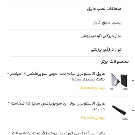
متعلقات نصب عایق
چسب عایق کاری
نوار درزگیر آلومینیومی
نوار درزگیر برزنتی
محصولات برتر
عایق الاستومری شانه تخم مرغی سوپرفلکس 19 میلمتر -
پشت چسبدار ساده
تومان
1,150,000
عایق الاستومری لوله ای سوپرفلکس سایز ۲۵ ضخامت ۹
میلیمتر
تومان
25,000
پشم سنگ پتویی توری دار پوشینگر ضخامت 5 سانت