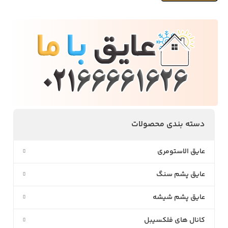
دسته بندی محصولات
عایق الاستومری
عایق پشم سنگ
عایق پشم شیشه
کانال های فلکسیبل