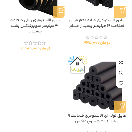
عایق الاستومری شانه تخم مرغی
عايق الاستومري رولي ضخامت
ضخامت 19 میلیمتر چسبدار مسلح
40ميليمتر سوپرفلكس پشت
چسبدار
تومان
435,000
تومان
3,080,000
عايق لوله اي الاستومري ضخامت 9
سايز 114 م م سوپرفلكس