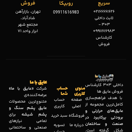
سریع
فروش
روبیکا
02166661626
تهران، بازارآهن
09911616983
ثابت داخلی
شادآباد،
303 -
مجتمع شهر
09911616983
ابزار واحد 71
کارشناس
فروش
عایق با ما
داخلی 303 کارشناس
منوی
حساب
شرکت
«عایق با ما»
فروش عایق ها
کاربری
شما
عرضه‌کننده‌ی
با هدف فراهم‌سازی
صفحه
حساب
متنوع‌ترین محصولات
کامل‌ترین مجموعه‌ از
اصلی
کاربری
عایق پشم سنگ و
عایق‌های حرارتی و
پشم شیشه
برای
فروشگاه
سبد خرید
برودتی پرکاربرد در
تمامی نیازهای
صنعت و ساختمان
درباره ما
تسویه
صنعتی و ساختمانی
شکل گرفته است.
حساب