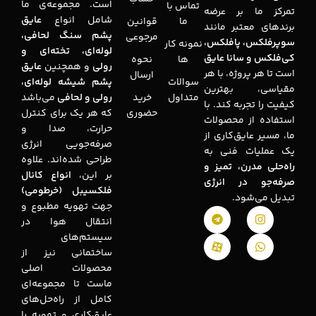
است. مجموعه‌ی ما
تماس با
تمرکز ما بر عرضه
شامل انواع
عایق
ما
قوانین
برندهای معتبر مانند
پشم سنگ لحافی،
مرجوعی
سوپرفلکس، پافلکس،
نمونه کار
لوله‌ای، تخته‌ای و
کی‌فلکس و سانا عایق
ها
نحوه
رولی
و همچنین
عایق
است تا هر پروژه، با هر
ارسال
سوالات
پشم شیشه لوله‌ای،
مقیاسی، بهترین
متداول
خرید
رولی و لحافی
می‌باشد
کیفیت را تجربه کند. با
حضوری
که هر یک برای کنترل
استفاده از محصولات
حرارت، صدا و
ما، مسیر عایق‌کاری از
صرفه‌جویی انرژی
یک عملیات فنی به
طراحی شده‌اند. علاوه
راه‌حلی مدرن، تمیز و
بر این،
انواع کانال
صرفه‌جو در انرژی
فلکسیبل (خرطومی)
تبدیل می‌شود.
جهت تهویه مطبوع و
انتقال هوا در
سیستم‌های
ساختمانی نیز از
محصولات اصلی
ماست تا مجموعه‌ای
کامل از راه‌حل‌های
عایق‌کاری و تهویه را